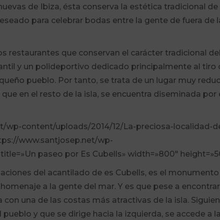
nuevas de Ibiza, ésta conserva la estética tradicional de 
deseado para celebrar bodas entre la gente de fuera de l
s restaurantes que conservan el carácter tradicional de
antil y un polideportivo dedicado principalmente al tiro
ueño pueblo. Por tanto, se trata de un lugar muy redu
 que en el resto de la isla, se encuentra diseminada por 
et/wp-content/uploads/2014/12/La-preciosa-localidad-d
tps://www.santjosep.net/wp-
title=»Un paseo por Es Cubells» width=»800″ height=»5
aciones del acantilado de es Cubells, es el monumento
homenaje a la gente del mar. Y es que pese a encontrar
a con una de las costas más atractivas de la isla. Siguie
 pueblo y que se dirige hacia la izquierda, se accede a l