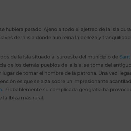
e hubiera parado. Ajeno a todo el ajetreo de la isla dur
laves de la isla donde aún reina la belleza y tranquilida
dos de la isla situado al suroeste del municipio de
Sant
ncia de los demás pueblos de la isla, se toma del antigu
 lugar de tomar el nombre de la patrona. Una vez llegas
tención es que se alza sobre un impresionante acantila
a
. Probablemente su complicada geografía ha provoca
 la Ibiza más rural.