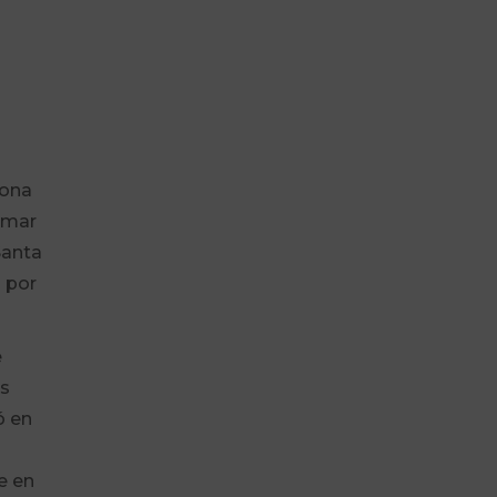
rona
r mar
Santa
o por
e
os
ó en
e en