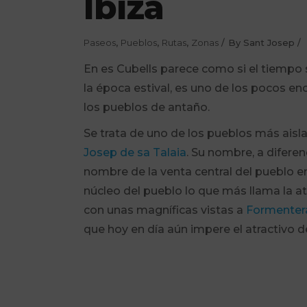
Ibiza
Paseos
,
Pueblos
,
Rutas
,
Zonas
By
Sant Josep
En es Cubells parece como si el tiempo s
la época estival, es uno de los pocos enc
los pueblos de antaño.
Se trata de uno de los pueblos más aisla
Josep de sa Talaia
. Su nombre, a difere
nombre de la venta central del pueblo en
núcleo del pueblo lo que más llama la a
con unas magníficas vistas a
Formenter
que hoy en día aún impere el atractivo de