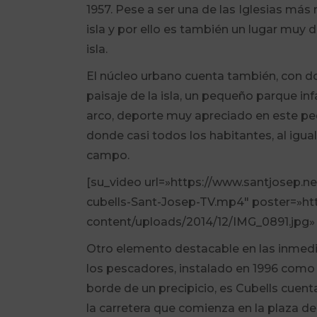
1957. Pese a ser una de las Iglesias más 
isla y por ello es también un lugar muy 
isla.
El núcleo urbano cuenta también, con do
paisaje de la isla, un pequeño parque inf
arco, deporte muy apreciado en este peq
donde casi todos los habitantes, al igual
campo.
[su_video url=»https://www.santjosep.n
cubells-Sant-Josep-TV.mp4″ poster=»ht
content/uploads/2014/12/IMG_0891.jpg» 
Otro elemento destacable en las inmedi
los pescadores, instalado en 1996 como 
borde de un precipicio, es Cubells cuent
la carretera que comienza en la plaza del