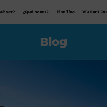
ué ver?
¿Qué hacer?
Planifica
Viu Sant Jo
Blog