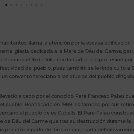
abitantes, llama la atención por la escasa edificación
nte iglesia dedicada a la Mare de Déu del Carme, pat
celebrada el 16 de Julio con la tradicional procesión po
 festividad del pueblo, pues también se le rinde culto a 
e un convento teresiano a las afueras del pueblo dirigid
o llevado a cabo por el conocido Pare Francesc Palau qu
 pueblo. Beatificado en 1988, es famoso por sus retir
 cercano al pueblo de es Cubells. El Pare Palau construy
are de Déu del Carme que tras su destrucción durante la
sia por el obispado de Ibiza e inaugurada definitivament