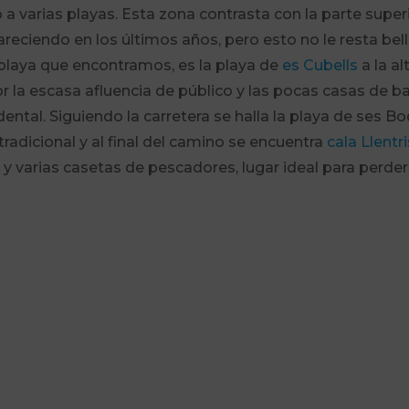
 a varias playas. Esta zona contrasta con la parte super
reciendo en los últimos años, pero esto no le resta bel
 playa que encontramos, es la playa de
es Cubells
a la al
por la escasa afluencia de público y las pocas casas de b
ntal. Siguiendo la carretera se halla la playa de ses B
adicional y al final del camino se encuentra
cala Llentr
y varias casetas de pescadores, lugar ideal para perder