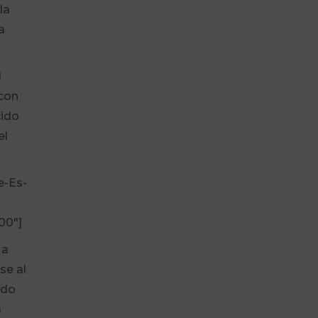
la
a
l
 con
cido
el
e-Es-
00″]
 a
se al
ndo
a