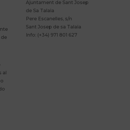
Ajuntament de Sant Josep
de Sa Talaia
Pere Escanelles, s/n
Sant Josep de sa Talaia
ante
Info: (+34) 971 801 627
d de
o
 al
do
do