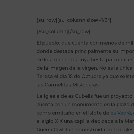
[su_row][su_column size=»1/3″]
[/su_column][/su_row]
El pueblo, que cuenta con menos de mil h
donde destaca principalmente su impone
de los marineros cuya fiesta patronal es 
de la imagen de la virgen. No es la única
Teresa el día 15 de Octubre ya que exist
las Carmelitas Misioneras.
La Iglesia de es Cubells fue un proyect
cuenta con un monumento en la plaza del
como ermitaño en el islote de
es Vedrà
,
el siglo XIX una capilla dedicada a la M
Guerra Civil, fue reconstruida como Igle