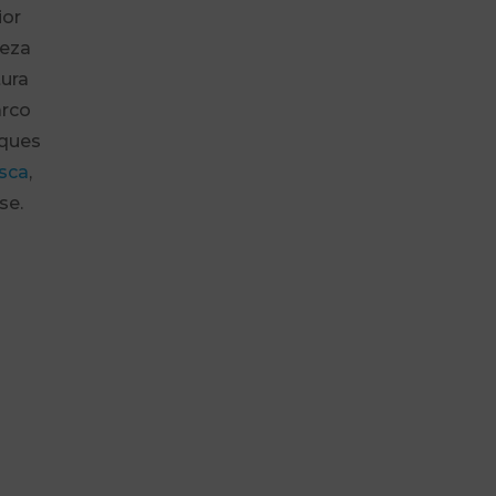
ior
leza
tura
arco
oques
isca
,
se.