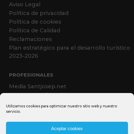
Aviso Legal
Política de privacidad
Política de cookies
Política de Calidad
Reclamaciones
Plan estratégico para el desarrollo turístico
2023-2026
PROFESIONALES
Media Santjosep.net
Sant Josep Film Office
MICE
Utilizamos cookies para optimizar nuestro sitio web y nuestro
servicio.
Casos de éxito MICE
Prensa
Aceptar cookies