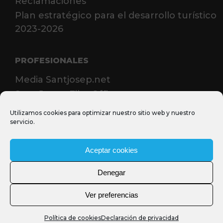
Reclamaciones
Plan estratégico para el desarrollo turístico
2023-2026
PROFESIONALES
Media Santjosep.net
Sant Josep Film Office
MICE
Utilizamos cookies para optimizar nuestro sitio web y nuestro
servicio.
Casos de éxito MICE
Prensa
Aceptar cookies
Denegar
Ver preferencias
Política de cookies
Declaración de privacidad