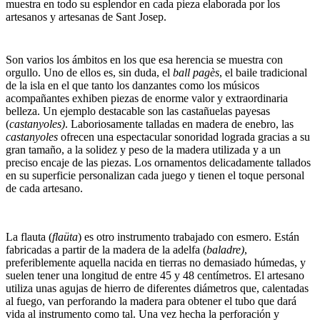
muestra en todo su esplendor en cada pieza elaborada por los
artesanos y artesanas de Sant Josep.
Son varios los ámbitos en los que esa herencia se muestra con
orgullo. Uno de ellos es, sin duda, el
ball pagès
, el baile tradicional
de la isla en el que tanto los danzantes como los músicos
acompañantes exhiben piezas de enorme valor y extraordinaria
belleza. Un ejemplo destacable son las castañuelas payesas
(
castanyoles)
. Laboriosamente talladas en madera de enebro, las
castanyoles
ofrecen una espectacular sonoridad lograda gracias a su
gran tamaño, a la solidez y peso de la madera utilizada y a un
preciso encaje de las piezas. Los ornamentos delicadamente tallados
en su superficie personalizan cada juego y tienen el toque personal
de cada artesano.
La flauta (
flaüta
) es otro instrumento trabajado con esmero. Están
fabricadas a partir de la madera de la adelfa (
baladre)
,
preferiblemente aquella nacida en tierras no demasiado húmedas, y
suelen tener una longitud de entre 45 y 48 centímetros. El artesano
utiliza unas agujas de hierro de diferentes diámetros que, calentadas
al fuego, van perforando la madera para obtener el tubo que dará
vida al instrumento como tal. Una vez hecha la perforación y