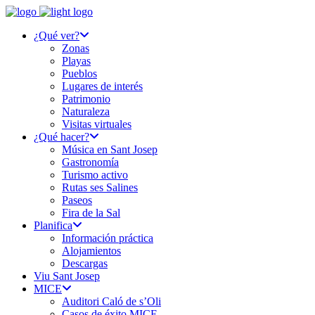
¿Qué ver?
Zonas
Playas
Pueblos
Lugares de interés
Patrimonio
Naturaleza
Visitas virtuales
¿Qué hacer?
Música en Sant Josep
Gastronomía
Turismo activo
Rutas ses Salines
Paseos
Fira de la Sal
Planifica
Información práctica
Alojamientos
Descargas
Viu Sant Josep
MICE
Auditori Caló de s’Oli
Casos de éxito MICE