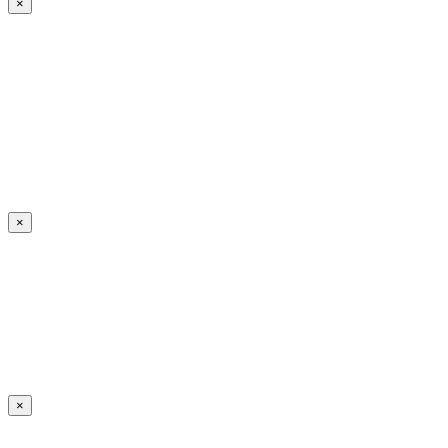
×
×
×