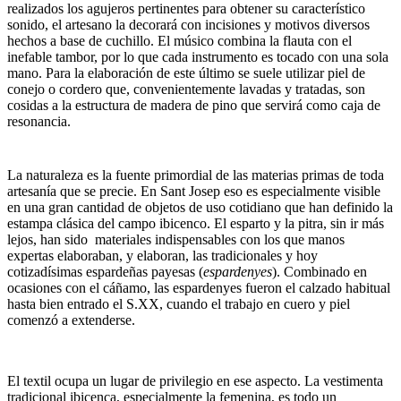
realizados los agujeros pertinentes para obtener su característico
sonido, el artesano la decorará con incisiones y motivos diversos
hechos a base de cuchillo. El músico combina la flauta con el
inefable tambor, por lo que cada instrumento es tocado con una sola
mano. Para la elaboración de este último se suele utilizar piel de
conejo o cordero que, convenientemente lavadas y tratadas, son
cosidas a la estructura de madera de pino que servirá como caja de
resonancia.
La naturaleza es la fuente primordial de las materias primas de toda
artesanía que se precie. En Sant Josep eso es especialmente visible
en una gran cantidad de objetos de uso cotidiano que han definido la
estampa clásica del campo ibicenco. El esparto y la pitra, sin ir más
lejos, han sido materiales indispensables con los que manos
expertas elaboraban, y elaboran, las tradicionales y hoy
cotizadísimas espardeñas payesas (
espardenyes
). Combinado en
ocasiones con el cáñamo, las espardenyes fueron el calzado habitual
hasta bien entrado el S.XX, cuando el trabajo en cuero y piel
comenzó a extenderse.
El textil ocupa un lugar de privilegio en ese aspecto. La vestimenta
tradicional ibicenca, especialmente la femenina, es todo un