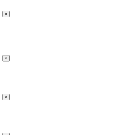
×
×
×