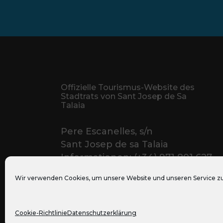
Offizielle Tourismus-Website des
Stadtrats von Sant Josep de Sa
Talaia
Pere Escanelles, s/n
Sant Josep de sa Talaia
Informationen: (+34) 971 801 627
Wir verwenden Cookies, um unsere Website und unseren Service zu
© Ajuntament de Sant Josep de Sa Tala
2022
Cookie-Richtlinie
Datenschutzerklärung