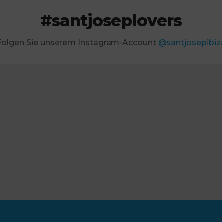
#santjoseplovers
Folgen Sie unserem Instagram-Account
@santjosepibiz
64
4
321