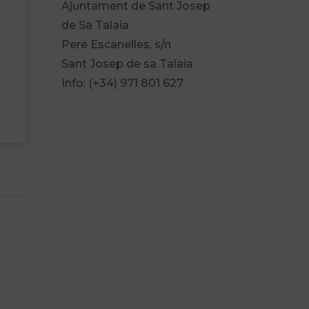
Ajuntament de Sant Josep
de Sa Talaia
Pere Escanelles, s/n
Sant Josep de sa Talaia
Info: (+34) 971 801 627