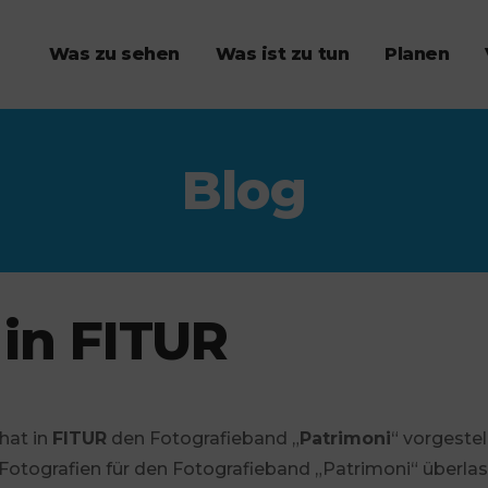
Was zu sehen
Was ist zu tun
Planen
Blog
 in FITUR
hat in
FITUR
den Fotografieband „
Patrimoni
“ vorgestell
 Fotografien für den Fotografieband „Patrimoni“ überlas