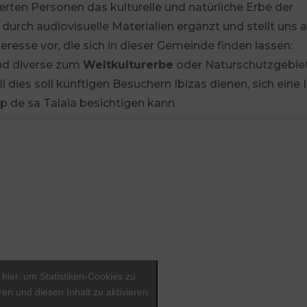
ierten Personen das kulturelle und natürliche Erbe der
urch audiovisuelle Materialien ergänzt und stellt uns a
resse vor, die sich in dieser Gemeinde finden lassen:
und diverse zum
Weltkulturerbe
oder Naturschutzgebie
ll dies soll künftigen Besuchern Ibizas dienen, sich eine 
 de sa Talaia besichtigen kann.
 hier, um Statistiken-Cookies zu
ren und diesen Inhalt zu aktivieren