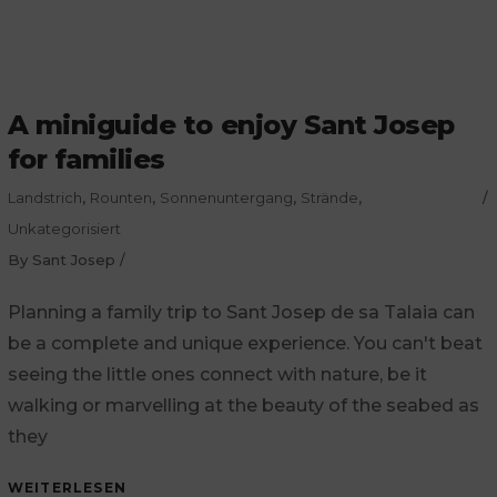
A miniguide to enjoy Sant Josep
for families
Landstrich
,
Rounten
,
Sonnenuntergang
,
Strände
,
Unkategorisiert
By
Sant Josep
Planning a family trip to Sant Josep de sa Talaia can
be a complete and unique experience. You can't beat
seeing the little ones connect with nature, be it
walking or marvelling at the beauty of the seabed as
they
WEITERLESEN