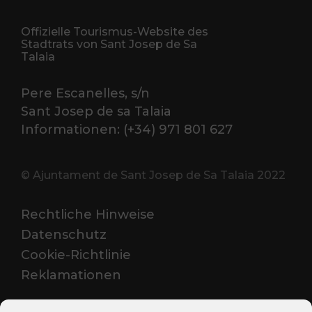
Offizielle Tourismus-Website des
Stadtrats von Sant Josep de Sa
Talaia
Pere Escanelles, s/n
Sant Josep de sa Talaia
Informationen: (+34) 971 801 627
© Ajuntament de Sant Josep de Sa Talaia 2022
Rechtliche Hinweise
Datenschutz
Cookie-Richtlinie
Reklamationen