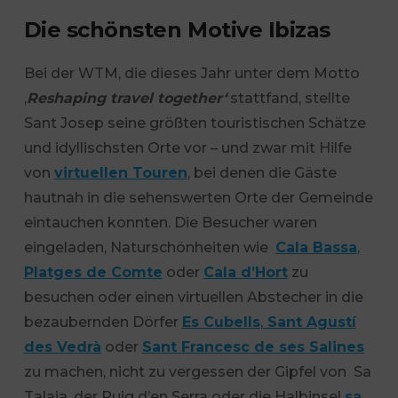
Die schönsten Motive Ibizas
Bei der WTM, die dieses Jahr unter dem Motto
‚
Reshaping travel together‘
stattfand, stellte
Sant Josep seine größten touristischen Schätze
und idyllischsten Orte vor – und zwar mit Hilfe
von
virtuellen Touren
, bei denen die Gäste
hautnah in die sehenswerten Orte der Gemeinde
eintauchen konnten. Die Besucher waren
eingeladen, Naturschönheiten wie
Cala Bassa
,
Platges de Comte
oder
Cala d’Hort
zu
besuchen oder einen virtuellen Abstecher in die
bezaubernden Dörfer
Es Cubells
,
Sant Agustí
des Vedrà
oder
Sant Francesc de ses Salines
zu machen, nicht zu vergessen der Gipfel von Sa
Talaia, der Puig d’en Serra oder die Halbinsel
sa