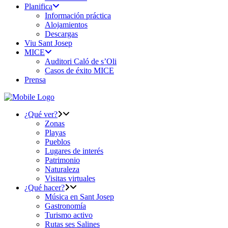
Planifica
Información práctica
Alojamientos
Descargas
Viu Sant Josep
MICE
Auditori Caló de s’Oli
Casos de éxito MICE
Prensa
¿Qué ver?
Zonas
Playas
Pueblos
Lugares de interés
Patrimonio
Naturaleza
Visitas virtuales
¿Qué hacer?
Música en Sant Josep
Gastronomía
Turismo activo
Rutas ses Salines