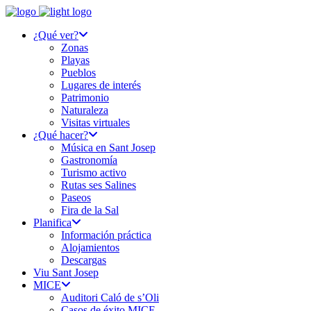
¿Qué ver?
Zonas
Playas
Pueblos
Lugares de interés
Patrimonio
Naturaleza
Visitas virtuales
¿Qué hacer?
Música en Sant Josep
Gastronomía
Turismo activo
Rutas ses Salines
Paseos
Fira de la Sal
Planifica
Información práctica
Alojamientos
Descargas
Viu Sant Josep
MICE
Auditori Caló de s’Oli
Casos de éxito MICE