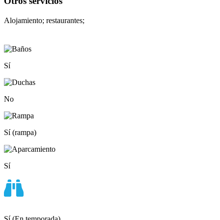
Otros servicios
Alojamiento; restaurantes;
Sí
No
Sí (rampa)
Sí
Sí (En temporada)