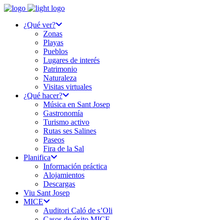
¿Qué ver?
Zonas
Playas
Pueblos
Lugares de interés
Patrimonio
Naturaleza
Visitas virtuales
¿Qué hacer?
Música en Sant Josep
Gastronomía
Turismo activo
Rutas ses Salines
Paseos
Fira de la Sal
Planifica
Información práctica
Alojamientos
Descargas
Viu Sant Josep
MICE
Auditori Caló de s’Oli
Casos de éxito MICE