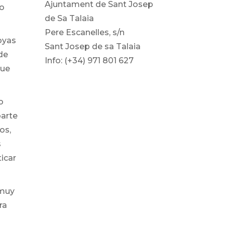
Ajuntament de Sant Josep
mo
de Sa Talaia
Pere Escanelles, s/n
oyas
Sant Josep de sa Talaia
de
Info: (+34) 971 801 627
que
o
arte
os,
s
icar
 muy
ra