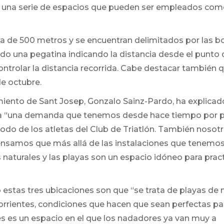
 una serie de espacios que pueden ser empleados co
da de 500 metros y se encuentran delimitados por las b
ido una pegatina indicando la distancia desde el punto 
ntrolar la distancia recorrida. Cabe destacar también 
de octubre.
iento de Sant Josep, Gonzalo Sainz-Pardo, ha explicad
 a “una demanda que tenemos desde hace tiempo por p
todo de los atletas del Club de Triatlón. También nosotr
nsamos que más allá de las instalaciones que tenemo
aturales y las playas son un espacio idóneo para pract
 estas tres ubicaciones son que “se trata de playas de
orrientes, condiciones que hacen que sean perfectas pa
nes es un espacio en el que los nadadores ya van muy a