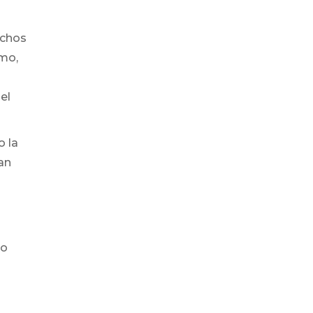
uchos
smo,
el
o la
an
so