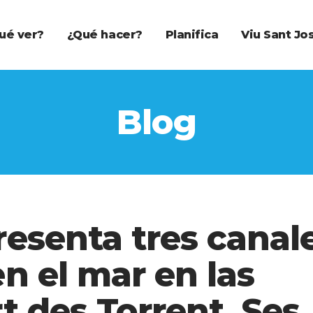
ué ver?
¿Qué hacer?
Planifica
Viu Sant Jo
Blog
resenta tres canal
n el mar en las
t des Torrent, Ses