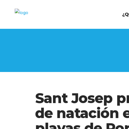
¿Q
Sant Josep p
de natación e
playas de Por