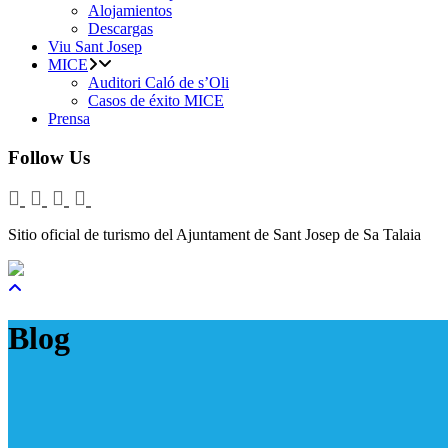
Alojamientos
Descargas
Viu Sant Josep
MICE
Auditori Caló de s’Oli
Casos de éxito MICE
Prensa
Follow Us
Sitio oficial de turismo del Ajuntament de Sant Josep de Sa Talaia
Blog