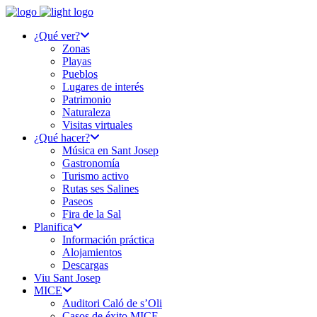
¿Qué ver?
Zonas
Playas
Pueblos
Lugares de interés
Patrimonio
Naturaleza
Visitas virtuales
¿Qué hacer?
Música en Sant Josep
Gastronomía
Turismo activo
Rutas ses Salines
Paseos
Fira de la Sal
Planifica
Información práctica
Alojamientos
Descargas
Viu Sant Josep
MICE
Auditori Caló de s’Oli
Casos de éxito MICE