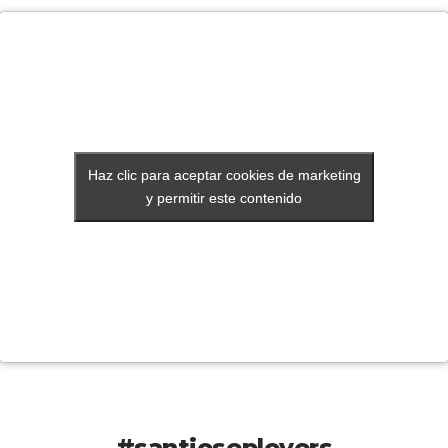
Haz clic para aceptar cookies de marketing
Haz clic para aceptar cookies de marketing
y permitir este contenido
y permitir este contenido
#santjoseplovers