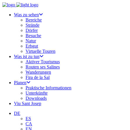
Was zu sehen
Bereiche
Strände
Dörfer
Besuche
Natur
Erbgut
Virtuelle Touren
Was ist zu tun
Aktiver Tourismus
Routen ses Salines
Wanderungen
Fira de la Sal
Planen
Praktische Informationen
Unterkünfte
Downloads
Viu Sant Josep
DE
ES
CA
EN