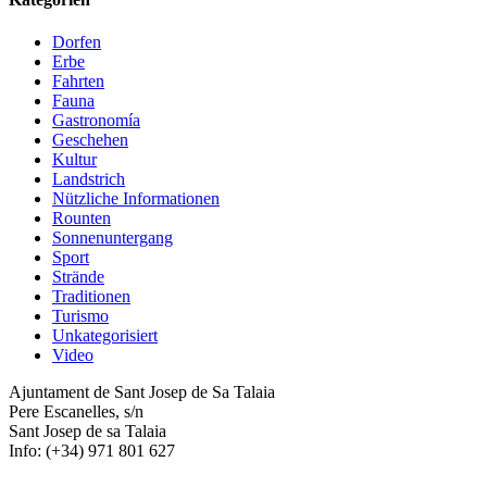
Dorfen
Erbe
Fahrten
Fauna
Gastronomía
Geschehen
Kultur
Landstrich
Nützliche Informationen
Rounten
Sonnenuntergang
Sport
Strände
Traditionen
Turismo
Unkategorisiert
Video
Ajuntament de Sant Josep de Sa Talaia
Pere Escanelles, s/n
Sant Josep de sa Talaia
Info: (+34) 971 801 627