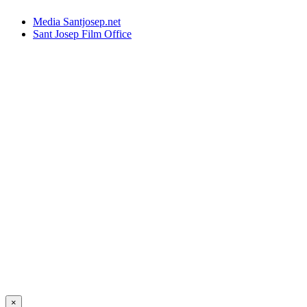
Media Santjosep.net
Sant Josep Film Office
×