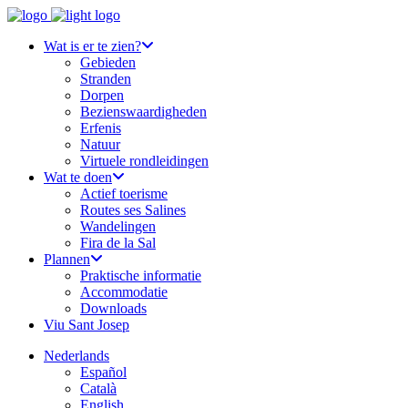
Wat is er te zien?
Gebieden
Stranden
Dorpen
Bezienswaardigheden
Erfenis
Natuur
Virtuele rondleidingen
Wat te doen
Actief toerisme
Routes ses Salines
Wandelingen
Fira de la Sal
Plannen
Praktische informatie
Accommodatie
Downloads
Viu Sant Josep
Nederlands
Español
Català
English