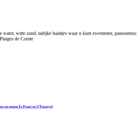
ere water, witte zand, talrijke baaitjes waar u kunt zwemmen, panorami
 Platges de Comte
nes en tussen Es Pouet en S’Estanyol