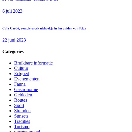
6 juli 2023
Cala Carbó, een pittoresk uithoekje in het zuiden van Ibiza
22 juni 2023
Categories
Bruikbare informatie
Cultuur
Erfgoed
Evenementen
Fauna
Gastronomie
Gebieden
Routes
Sport
Stranden
Sunsets
Tradities
Turismo
uncategorized