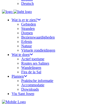
Deutsch
Wat is er te zien?
Gebieden
Stranden
Dorpen
Bezienswaardigheden
Erfenis
Natuur
Virtuele rondleidingen
Wat te doen
Actief toerisme
Routes ses Salines
Wandelingen
Fira de la Sal
Plannen
Praktische informatie
Accommodatie
Downloads
Viu Sant Josep