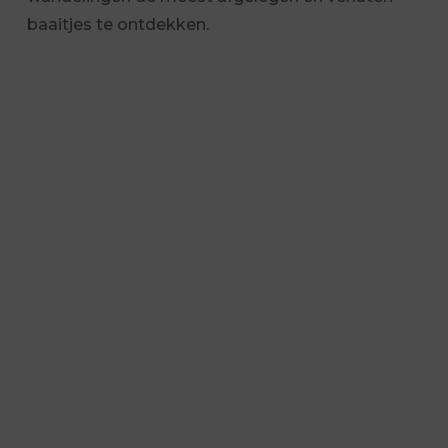
baaitjes te ontdekken.
SNORKEL
Snorkelroute