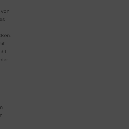
e von
es
cken.
mit
cht
hier
am
rn