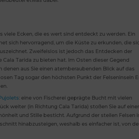
Geldbeutel etwas dabei.
s viele Ecken, die es wert sind entdeckt zu werden. Ein
et sich hervorragend, um die Küste zu erkunden, die si
szeichnet. Zweifelslos ist jedoch das Entdecken der
Cala Tarida zu bieten hat. Im Osten dieser Gegend
on denen aus Sie einen atemberaubenden Blick auf das
osen Tag sogar den höchsten Punkt der Felseninseln E
en.
Pujolets
: eine von Fischerei geprägte Bucht mit vielen
ück weiter (in Richtung Cala Tarida) stoßen Sie auf eine
hönheit und Stille besticht. Aufgrund der steilen Felsen i
chnitt hinabzusteigen, weshalb es einfacher ist, von d