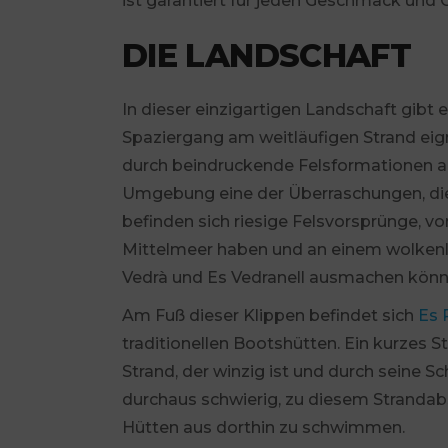
ist garantiert für jeden Geschmack und 
DIE LANDSCHAFT
In dieser einzigartigen Landschaft gibt e
Spaziergang am weitläufigen Strand eign
durch beindruckende Felsformationen au
Umgebung eine der Überraschungen, die 
befinden sich riesige Felsvorsprünge, v
Mittelmeer haben und an einem wolkenl
Vedrà und Es Vedranell ausmachen könn
Am Fuß dieser Klippen befindet sich
Es 
traditionellen Bootshütten. Ein kurzes St
Strand, der winzig ist und durch seine Sc
durchaus schwierig, zu diesem Strandabs
Hütten aus dorthin zu schwimmen.