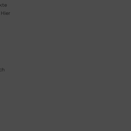
kte
 Hier
ch