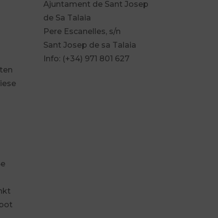
Ajuntament de Sant Josep
de Sa Talaia
Pere Escanelles, s/n
Sant Josep de sa Talaia
Info: (+34) 971 801 627
sten
diese
ße
nkt
ebot