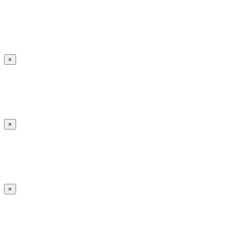
×
×
×