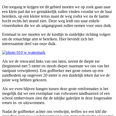
Om toegang te krijgen tot dit gebied moeten we op zoek gaan naar
een klein pad dat we gemakkelijk zullen vinden voordat we de baai
bereiken, op een kleine terras naast de weg zodra we na de laatste
bocht rechts het strand zien. Deze weg leidt ons naar enkele
vissershutten die we als uitgangspunt zullen nemen voor onze duik.
Eenmaal in zee moeten we de kustlijn in zuidelijke richting volgen
om de rotsachtige arm te bereiken. Hier bevindt zich het
interessantste deel van onze duik.
Als we de rotswand links van ons laten, neemt de diepte toe
(beginnend met 5 meter en steeds dieper naarmate we ons van het
startpunt verwijderen). Een golfbreker met grote rotsen op een
zandbodem op ongeveer 20 meter is een duidelijk teken dat we de
juiste weg hebben gekozen.
Als we even blijven hangen tussen deze grote rotsformaties is het
mogelijk dat we een exemplaar van volwassen tandbaarzen of een
school ombervissen zien die de talrijke galerijen in deze losgeraakte
rotsen in- en uitzwemmen.
Nadat de golfbreker achter ons verdwijnt, treffen we een klif die