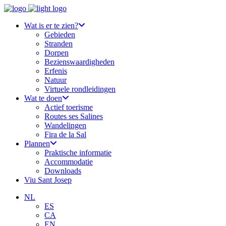
Wat is er te zien?
Gebieden
Stranden
Dorpen
Bezienswaardigheden
Erfenis
Natuur
Virtuele rondleidingen
Wat te doen
Actief toerisme
Routes ses Salines
Wandelingen
Fira de la Sal
Plannen
Praktische informatie
Accommodatie
Downloads
Viu Sant Josep
NL
ES
CA
EN