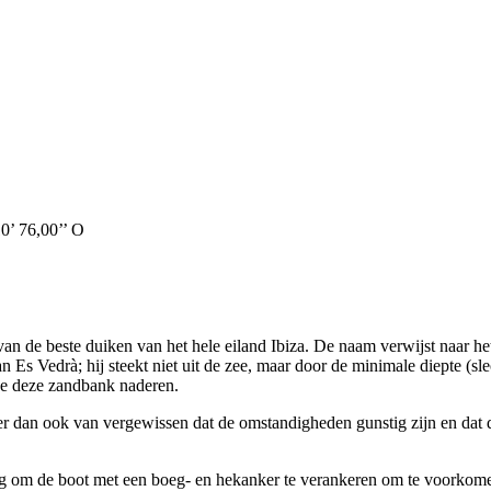
 76,00’’ O
 de beste duiken van het hele eiland Ibiza. De naam verwijst naar het o
n Es Vedrà; hij steekt niet uit de zee, maar door de minimale diepte (sl
we deze zandbank naderen.
 dan ook van vergewissen dat de omstandigheden gunstig zijn en dat de
dig om de boot met een boeg- en hekanker te verankeren om te voorkomen