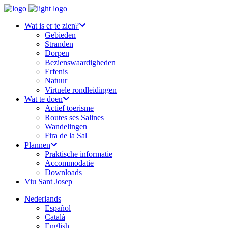
Wat is er te zien?
Gebieden
Stranden
Dorpen
Bezienswaardigheden
Erfenis
Natuur
Virtuele rondleidingen
Wat te doen
Actief toerisme
Routes ses Salines
Wandelingen
Fira de la Sal
Plannen
Praktische informatie
Accommodatie
Downloads
Viu Sant Josep
Nederlands
Español
Català
English