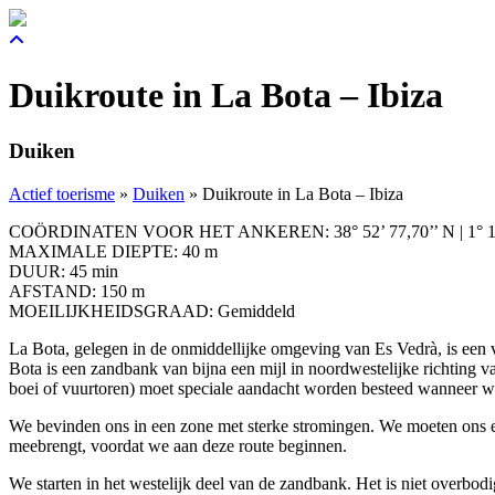
Duikroute in La Bota – Ibiza
Duiken
Actief toerisme
»
Duiken
»
Duikroute in La Bota – Ibiza
COÖRDINATEN VOOR HET ANKEREN: 38° 52’ 77,70’’ N | 1° 10’
MAXIMALE DIEPTE: 40 m
DUUR: 45 min
AFSTAND: 150 m
MOEILIJKHEIDSGRAAD: Gemiddeld
La Bota, gelegen in de onmiddellijke omgeving van Es Vedrà, is een van
Bota is een zandbank van bijna een mijl in noordwestelijke richting va
boei of vuurtoren) moet speciale aandacht worden besteed wanneer 
We bevinden ons in een zone met sterke stromingen. We moeten ons er
meebrengt, voordat we aan deze route beginnen.
We starten in het westelijk deel van de zandbank. Het is niet overbo