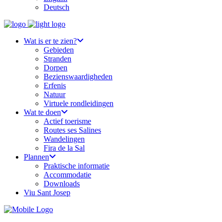
Deutsch
Wat is er te zien?
Gebieden
Stranden
Dorpen
Bezienswaardigheden
Erfenis
Natuur
Virtuele rondleidingen
Wat te doen
Actief toerisme
Routes ses Salines
Wandelingen
Fira de la Sal
Plannen
Praktische informatie
Accommodatie
Downloads
Viu Sant Josep