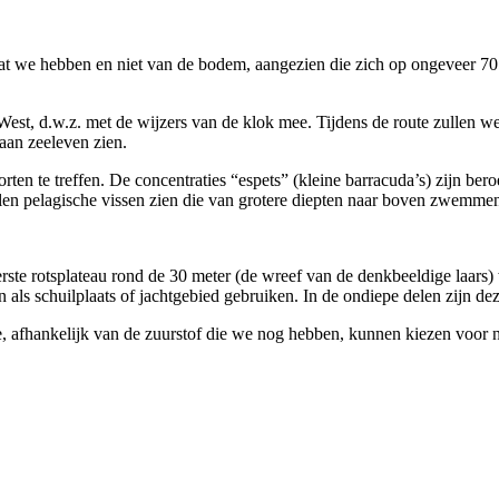
t we hebben en niet van de bodem, aangezien die zich op ongeveer 70 m
, d.w.z. met de wijzers van de klok mee. Tijdens de route zullen we zi
aan zeeleven zien.
oorten te treffen. De concentraties “espets” (kleine barracuda’s) zijn b
len pelagische vissen zien die van grotere diepten naar boven zwemme
ste rotsplateau rond de 30 meter (de wreef van de denkbeeldige laars) 
 als schuilplaats of jachtgebied gebruiken. In de ondiepe delen zijn dez
e, afhankelijk van de zuurstof die we nog hebben, kunnen kiezen voor n