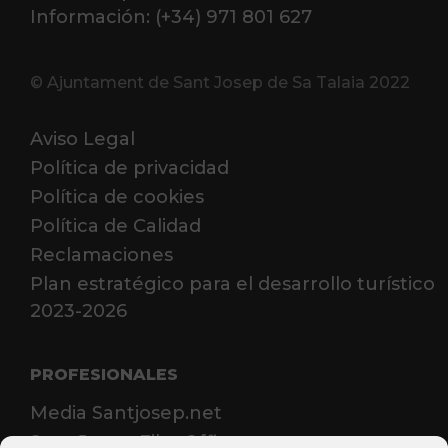
Información: (+34) 971 801 627
© Ajuntament de Sant Josep de Sa Talaia 2022
Aviso Legal
Política de privacidad
Política de cookies
Política de Calidad
Reclamaciones
Plan estratégico para el desarrollo turístico
2023-2026
PROFESIONALES
Media Santjosep.net
Sant Josep Film Office