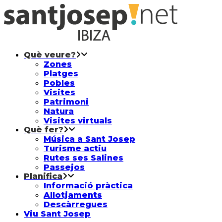
Què veure?
Zones
Platges
Pobles
Visites
Patrimoni
Natura
Visites virtuals
Què fer?
Música a Sant Josep
Turisme actiu
Rutes ses Salines
Passejos
Planifica
Informació pràctica
Allotjaments
Descàrregues
Viu Sant Josep