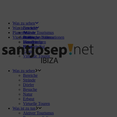
Was zu sehen
Was ist zu tun
Bereiche
Planen
Strände
Aktiver Tourismus
Viu Sant Josep
Dörfer
Routen ses Salines
Praktische Informationen
Besuche
Wanderungen
Unterkünfte
Natur
Fira de la Sal
Downloads
Erbgut
Virtuelle Touren
Was zu sehen
Bereiche
Strände
Dörfer
Besuche
Natur
Erbgut
Virtuelle Touren
Was ist zu tun
Aktiver Tourismus