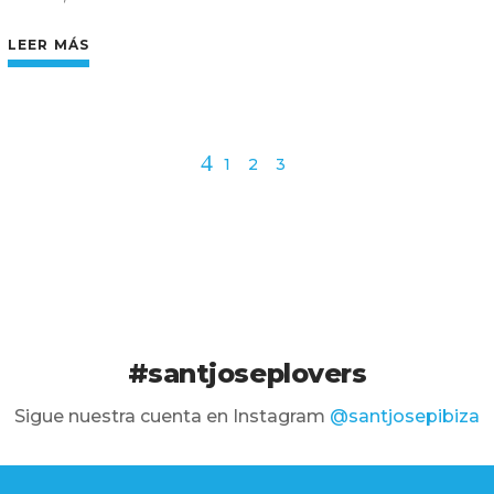
LEER MÁS
1
2
3
#santjoseplovers
Sigue nuestra cuenta en Instagram
@santjosepibiza