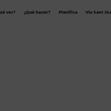
ué ver?
¿Qué hacer?
Planifica
Viu Sant Jo