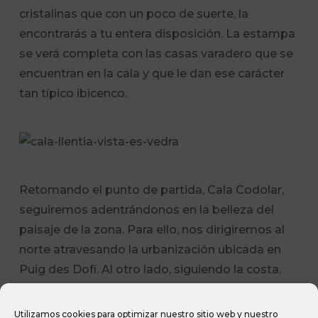
cristalinas que con un poco de suerte, la
encontrarás a tu entera disposición. La estampa
se verá completa con las casas varadero que se
encuentran en la cala y que le dan ese carácter
tan típico ibicenco.
Retomando el punto de partida, Cala Codolar,
seguiremos adentrándonos en la belleza del
paisaje de la zona. Para ello, nos dirigiremos al
norte atravesando la urbanización ubicada en
Puig des Dofí. Al otro lado, siguiendo la costa,
llegaremos hasta sa Figuera Borda, una bahía
cuyo atractivo te sorprenderá cuando la
Utilizamos cookies para optimizar nuestro sitio web y nuestro