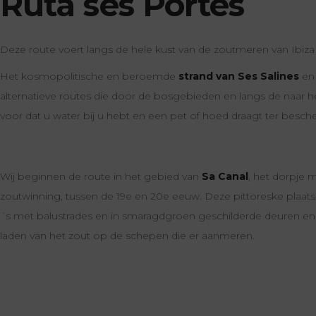
Ruta ses Portes
Deze route voert langs de hele kust van de zoutmeren van Ibiza
Het kosmopolitische en beroemde
strand van Ses Salines
en
alternatieve routes die door de bosgebieden en langs de naar h
voor dat u water bij u hebt en een pet of hoed draagt ter bes
Wij beginnen de route in het gebied van
Sa Canal
, het dorpje 
zoutwinning, tussen de 19e en 20e eeuw. Deze pittoreske plaats i
´s met balustrades en in smaragdgroen geschilderde deuren en
laden van het zout op de schepen die er aanmeren.