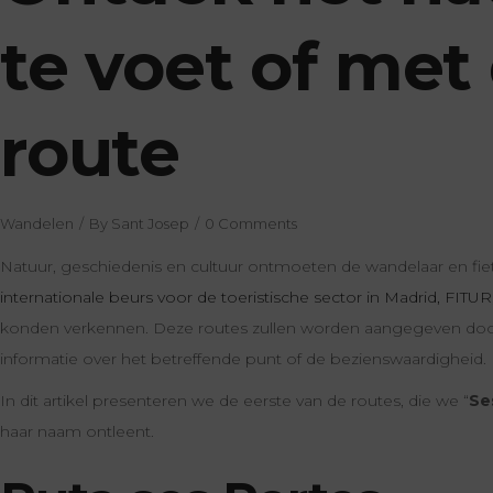
te voet of met 
route
Wandelen
By
Sant Josep
0 Comments
Natuur, geschiedenis en cultuur ontmoeten de wandelaar en f
internationale beurs voor de toeristische sector in Madrid, FITUR
konden verkennen. Deze routes zullen worden aangegeven door
informatie over het betreffende punt of de bezienswaardigheid.
In dit artikel presenteren we de eerste van de routes, die we “
Se
haar naam ontleent.