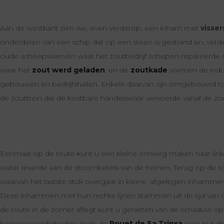
Aan de westkant zien we, even verderop, een inham met
visser
onderdelen van een schip dat op een steen is gestrand en, verder
oude scheepswerven waar het zoutbedrijf schepen repareerde d
waar het
zout werd geladen
, en de
zoutkade
vormen de indus
gebouwen en bedrijfshallen. Enkele daarvan zijn omgebouwd tot
de zouttrein die de kostbare handelswaar vervoerde vanaf de z
Eenmaal op de route kunt u een kleine omweg maken naar lin
water leverde aan de stoomketels van de treinen. Terug op de ro
waarvan het laatste stuk overgaat in kleine, afgelegen inhammen 
Deze inhammen met hun rechte lijnen stammen uit de tijd van 
de route in de zomer aflegt kunt u genieten van de schaduw o
bezienswaardigheden zoals de
Pouet de Sa Trinxa
(een put di