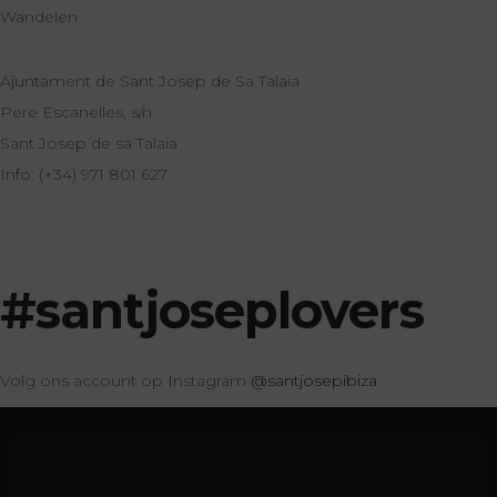
Wandelen
Ajuntament de Sant Josep de Sa Talaia
Pere Escanelles, s/n
Sant Josep de sa Talaia
Info: (+34) 971 801 627
#santjoseplovers
Volg ons account op Instagram
@santjosepibiza