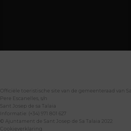
Officiële toeristische site van de gemeenteraad van S
Pere Escanelles, s/n
Sant Josep de sa Talaia
Informatie: (+34) 971 801 627
© Ajuntament de Sant Josep de Sa Talaia 2022
Cookieverklaring