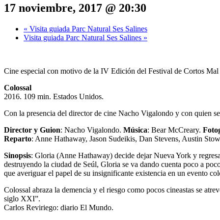
17 noviembre, 2017 @ 20:30
«
Visita guiada Parc Natural Ses Salines
Visita guiada Parc Natural Ses Salines
»
Cine especial con motivo de la IV Edición del Festival de Cortos Mal
Colossal
2016. 109 min. Estados Unidos.
Con la presencia del director de cine Nacho Vigalondo y con quien se
Director y Guion
: Nacho Vigalondo.
Música
: Bear McCreary.
Foto
Reparto
: Anne Hathaway, Jason Sudeikis, Dan Stevens, Austin Sto
Sinopsis
: Gloria (Anne Hathaway) decide dejar Nueva York y regresar 
destruyendo la ciudad de Seúl, Gloria se va dando cuenta poco a poco 
que averiguar el papel de su insignificante existencia en un evento co
Colossal abraza la demencia y el riesgo como pocos cineastas se atre
siglo XXI”.
Carlos Reviriego: diario El Mundo.