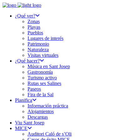
¿Qué ver?
Zonas
Playas
Pueblos
Lugares de interés
Patrimonio
Naturaleza
Visitas virtuales
¿Qué hacer?
Música en Sant Josep
Gastronomía
Turismo activo
Rutas ses Salines
Paseos
Fira de la Sal
Planifica
Información práctica
Alojamientos
Descargas
Viu Sant Josep
MICE
Auditori Caló de s’Oli
Casos de éxito MICE