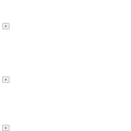
×
×
×