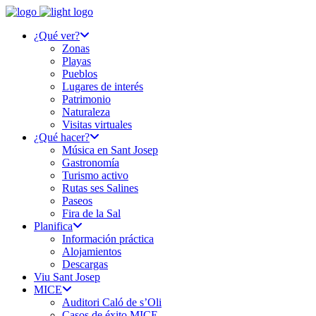
¿Qué ver?
Zonas
Playas
Pueblos
Lugares de interés
Patrimonio
Naturaleza
Visitas virtuales
¿Qué hacer?
Música en Sant Josep
Gastronomía
Turismo activo
Rutas ses Salines
Paseos
Fira de la Sal
Planifica
Información práctica
Alojamientos
Descargas
Viu Sant Josep
MICE
Auditori Caló de s’Oli
Casos de éxito MICE