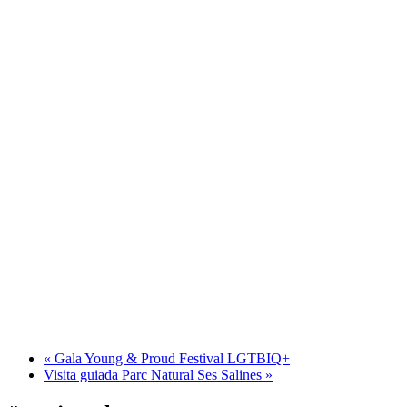
«
Gala Young & Proud Festival LGTBIQ+
Visita guiada Parc Natural Ses Salines
»