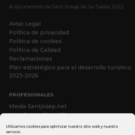
© Ajuntament de Sant Josep de Sa Talaia 2022
Aviso Legal
Política de privacidad
Política de cookies
Política de Calidad
Reclamaciones
Plan estratégico para el desarrollo turístico
2023-2026
PROFESIONALES
Media Santjosep.net
Sant Josep Film Office
MICE
Utilizamos cookies para optimizar nuestro sitio web y nuestro
servicio.
Casos de éxito MICE