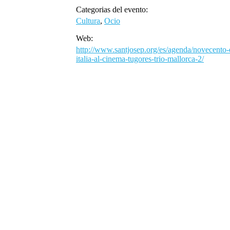
Categorias del evento:
Cultura
,
Ocio
Web:
http://www.santjosep.org/es/agenda/novecento-
italia-al-cinema-tugores-trio-mallorca-2/