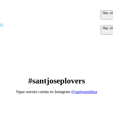
Haz cli
el-
Haz cli
#santjoseplovers
Sigue nuestra cuenta en Instagram
@santjosepibiza