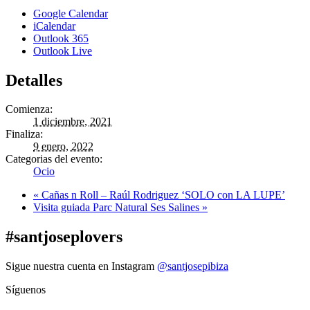
Google Calendar
iCalendar
Outlook 365
Outlook Live
Detalles
Comienza:
1 diciembre, 2021
Finaliza:
9 enero, 2022
Categorias del evento:
Ocio
«
Cañas n Roll – Raúl Rodriguez ‘SOLO con LA LUPE’
Visita guiada Parc Natural Ses Salines
»
#santjoseplovers
Sigue nuestra cuenta en Instagram
@santjosepibiza
Síguenos