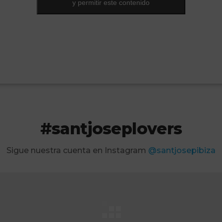
y permitir este contenido
y permitir este contenido
#santjoseplovers
Sigue nuestra cuenta en Instagram
@santjosepibiza