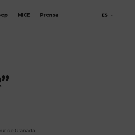
sep
MICE
Prensa
ES
R”
 Sur de Granada.