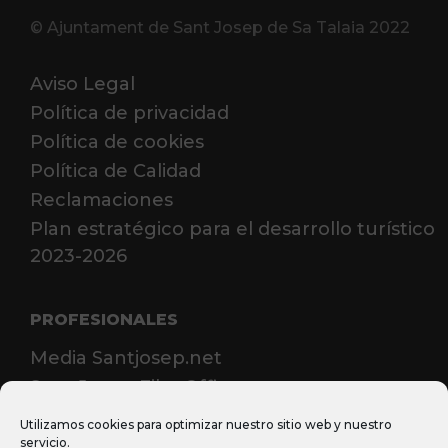
© Ajuntament de Sant Josep de Sa Talaia 2022
Aviso Legal
Política de privacidad
Política de cookies
Política de Calidad
Reclamaciones
Plan estratégico para el desarrollo turístico
2023-2026
PROFESIONALES
Media Santjosep.net
Sant Josep Film Office
MICE
Utilizamos cookies para optimizar nuestro sitio web y nuestro
servicio.
Casos de éxito MICE