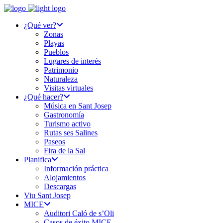
¿Qué ver?
Zonas
Playas
Pueblos
Lugares de interés
Patrimonio
Naturaleza
Visitas virtuales
¿Qué hacer?
Música en Sant Josep
Gastronomía
Turismo activo
Rutas ses Salines
Paseos
Fira de la Sal
Planifica
Información práctica
Alojamientos
Descargas
Viu Sant Josep
MICE
Auditori Caló de s’Oli
Casos de éxito MICE