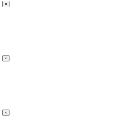
×
×
×