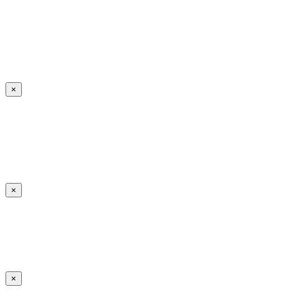
×
×
×