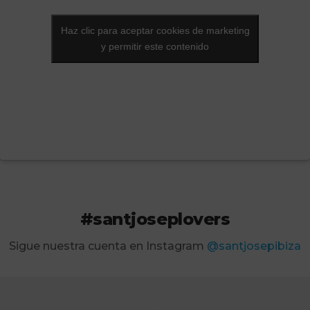
Haz clic para aceptar cookies de marketing
Haz clic para aceptar cookies de marketing
y permitir este contenido
y permitir este contenido
#santjoseplovers
Sigue nuestra cuenta en Instagram
@santjosepibiza