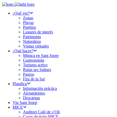
¿Qué ver?
Zonas
Playas
Pueblos
Lugares de interés
Patrimonio
Naturaleza
Visitas virtuales
¿Qué hacer?
Música en Sant Josep
Gastronomía
Turismo activo
Rutas ses Salines
Paseos
Fira de la Sal
Planifica
Información práctica
Alojamientos
Descargas
Viu Sant Josep
MICE
Auditori Caló de s’Oli
Casos de éxito MICE