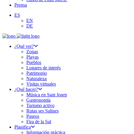
Prensa
ES
EN
DE
¿Qué ver?
Zonas
Playas
Pueblos
Lugares de interés
Patrimonio
Naturaleza
Visitas virtuales
¿Qué hacer?
Música en Sant Josep
Gastronomía
Turismo activo
Rutas ses Salines
Paseos
Fira de la Sal
Planifica
Información práctica