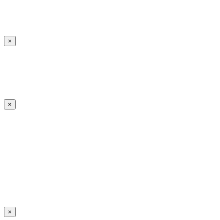
×
×
×