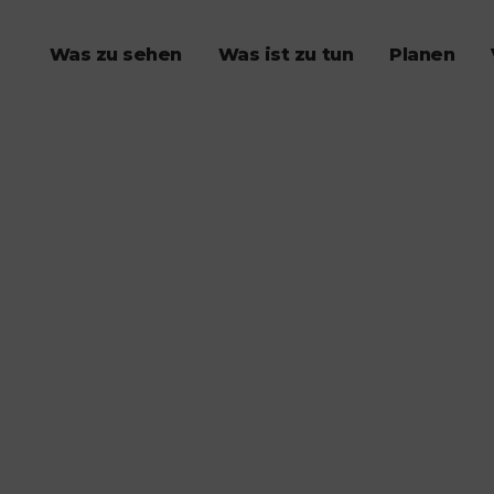
Was zu sehen
Was ist zu tun
Planen