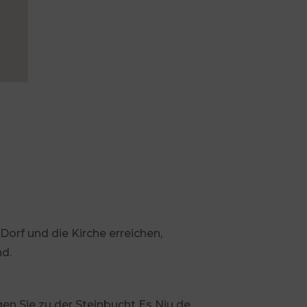
Dorf und die Kirche erreichen,
nd.
en Sie zu der Steinbucht Es Niu de