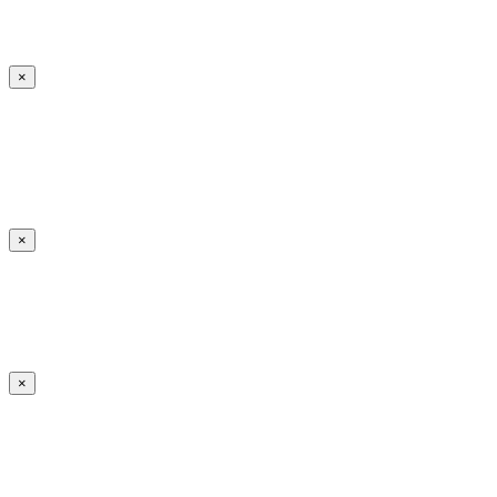
×
×
×