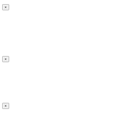
×
×
×