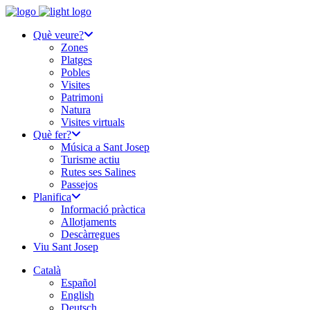
Què veure?
Zones
Platges
Pobles
Visites
Patrimoni
Natura
Visites virtuals
Què fer?
Música a Sant Josep
Turisme actiu
Rutes ses Salines
Passejos
Planifica
Informació pràctica
Allotjaments
Descàrregues
Viu Sant Josep
Català
Español
English
Deutsch