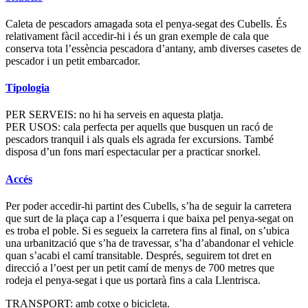
Caleta de pescadors amagada sota el penya-segat des Cubells. És
relativament fàcil accedir-hi i és un gran exemple de cala que
conserva tota l’essència pescadora d’antany, amb diverses casetes de
pescador i un petit embarcador.
Tipologia
PER SERVEIS: no hi ha serveis en aquesta platja.
PER USOS: cala perfecta per aquells que busquen un racó de
pescadors tranquil i als quals els agrada fer excursions. També
disposa d’un fons marí espectacular per a practicar snorkel.
Accés
Per poder accedir-hi partint des Cubells, s’ha de seguir la carretera
que surt de la plaça cap a l’esquerra i que baixa pel penya-segat on
es troba el poble. Si es segueix la carretera fins al final, on s’ubica
una urbanització que s’ha de travessar, s’ha d’abandonar el vehicle
quan s’acabi el camí transitable. Després, seguirem tot dret en
direcció a l’oest per un petit camí de menys de 700 metres que
rodeja el penya-segat i que us portarà fins a cala Llentrisca.
TRANSPORT: amb cotxe o bicicleta.