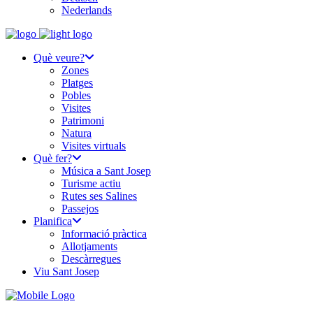
Nederlands
Què veure?
Zones
Platges
Pobles
Visites
Patrimoni
Natura
Visites virtuals
Què fer?
Música a Sant Josep
Turisme actiu
Rutes ses Salines
Passejos
Planifica
Informació pràctica
Allotjaments
Descàrregues
Viu Sant Josep