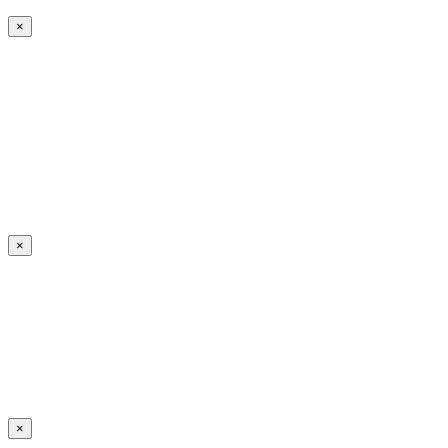
×
×
×