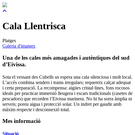
Cala Llentrisca
Platges
Galeria d'imatges
Una de les cales més amagades i autèntiques del sud
d’Eivissa.
Sota el vessant des Cubells us espera una cala silenciosa i molt local.
L’accés combina senders i trams irregulars; requereix calçat adequat
i certa preparació. La recompensa: aigües cristal·lines, fons rocosos
ideals per practicar immersió lleugera i escars tradicionals (casetes de
pescadors) que recorden l’Eivissa marinera. No hi ha sorra àmplia ni
serveis; poreu aigua i protecció solar. Un indret per gaudir amb
màxim respecte i desconnexió total.
Mes informació
Situació