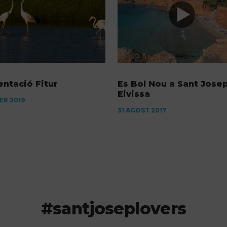
entació Fitur
Es Bol Nou a Sant Josep
Eivissa
ER 2019
31 AGOST 2017
#santjoseplovers