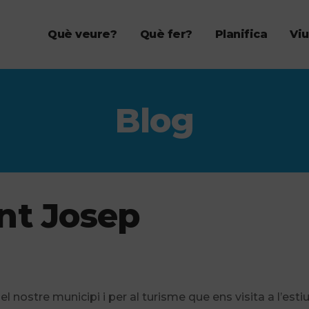
Què veure?
Què fer?
Planifica
Viu
Blog
nt Josep
 nostre municipi i per al turisme que ens visita a l’estiu