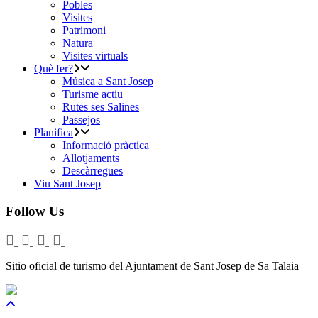
Pobles
Visites
Patrimoni
Natura
Visites virtuals
Què fer?
Música a Sant Josep
Turisme actiu
Rutes ses Salines
Passejos
Planifica
Informació pràctica
Allotjaments
Descàrregues
Viu Sant Josep
Follow Us
Sitio oficial de turismo del Ajuntament de Sant Josep de Sa Talaia