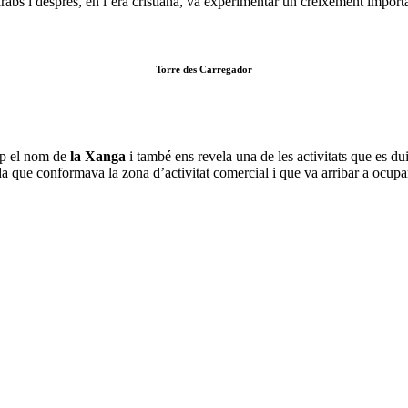
rabs i després, en l’era cristiana, va experimentar un creixement import
Torre des Carregador
rep el nom de
la Xanga
i també ens revela una de les activitats que es du
da que conformava la zona d’activitat comercial i que va arribar a ocup