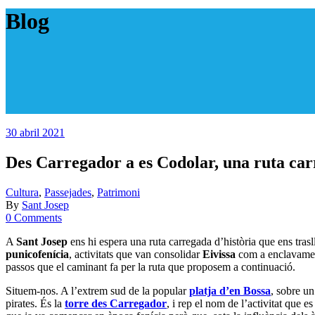
Blog
30 abril 2021
Des Carregador a es Codolar, una ruta car
Cultura
,
Passejades
,
Patrimoni
By
Sant Josep
0 Comments
A
Sant Josep
ens hi espera una ruta carregada d’història que ens tras
punicofenícia
, activitats que van consolidar
Eivissa
com a enclavament 
passos que el caminant fa per la ruta que proposem a continuació.
Situem-nos. A l’extrem sud de la popular
platja d’en Bossa
, sobre un
pirates. És la
torre des Carregador
, i rep el nom de l’activitat que e