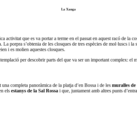
La Xanga
única activitat que es va portar a terme en el passat en aquest racó de la 
a. La porpra s’obtenia de les closques de tres espècies de mol·luscs i la
eien i es molien aquestes closques.
ntemplació per descobrir parts del que va ser un important complex: el mo
st una completa panoràmica de la platja d’en Bossa i de les
muralles de 
en els
estanys de la Sal Rossa
i que, juntament amb altres punts d’entrad