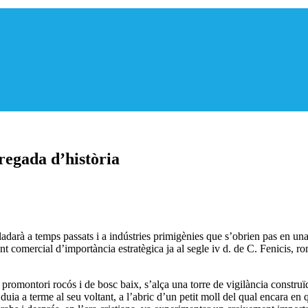
regada d’història
lladarà a temps passats i a indústries primigènies que s’obrien pas en u
comercial d’importància estratègica ja al segle iv d. de C. Fenicis, roma
 promontori rocós i de bosc baix, s’alça una torre de vigilància construïda
s duia a terme al seu voltant, a l’abric d’un petit moll del qual encara en 