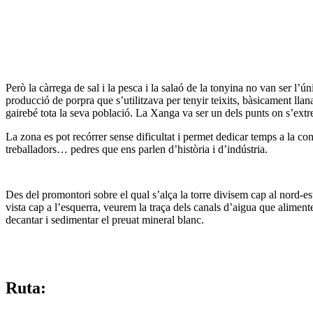
Però la càrrega de sal i la pesca i la salaó de la tonyina no van ser l’
producció de porpra que s’utilitzava per tenyir teixits, bàsicament llan
gairebé tota la seva població. La Xanga va ser un dels punts on s’extr
La zona es pot recórrer sense dificultat i permet dedicar temps a la co
treballadors… pedres que ens parlen d’història i d’indústria.
Des del promontori sobre el qual s’alça la torre divisem cap al nord-e
vista cap a l’esquerra, veurem la traça dels canals d’aigua que aliment
decantar i sedimentar el preuat mineral blanc.
Ruta: