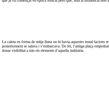
que ja va començar en època fenícia però que, sota la influència dels à
La caleta en forma de mitja lluna on hi havia aquestes instal·lacions 
posteriorment se salava i s’embarcava. De fet, l’antiga plaça empedra
donar visibilitat a tots els elements d’aquella indústria.