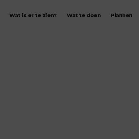
Wat is er te zien?
Wat te doen
Plannen