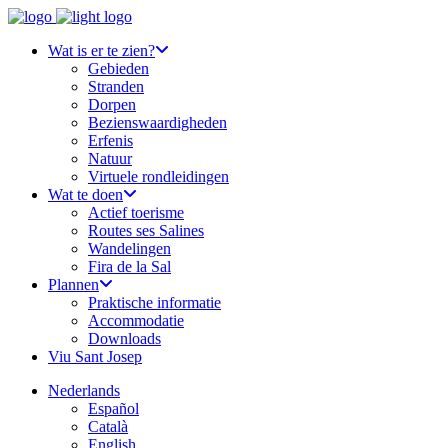
Wat is er te zien?
Gebieden
Stranden
Dorpen
Bezienswaardigheden
Erfenis
Natuur
Virtuele rondleidingen
Wat te doen
Actief toerisme
Routes ses Salines
Wandelingen
Fira de la Sal
Plannen
Praktische informatie
Accommodatie
Downloads
Viu Sant Josep
Nederlands
Español
Català
English