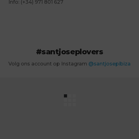
Info: (+34) 971 801 627
#santjoseplovers
Volg ons account op Instagram
@santjosepibiza