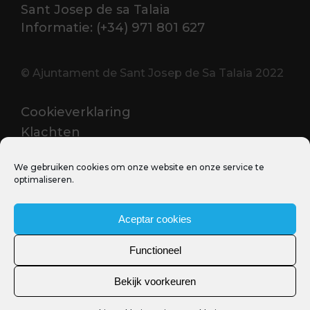
Sant Josep de sa Talaia
Informatie: (+34) 971 801 627
© Ajuntament de Sant Josep de Sa Talaia 2022
Cookieverklaring
Klachten
We gebruiken cookies om onze website en onze service te
PROFESIONALES
optimaliseren.
Sant Josep Film Office
Aceptar cookies
Functioneel
Bekijk voorkeuren