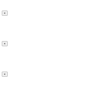
×
×
×