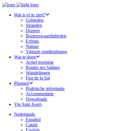
Wat is er te zien?
Gebieden
Stranden
Dorpen
Bezienswaardigheden
Erfenis
Natuur
Virtuele rondleidingen
Wat te doen
Actief toerisme
Routes ses Salines
Wandelingen
Fira de la Sal
Plannen
Praktische informatie
Accommodatie
Downloads
Viu Sant Josep
Nederlands
Español
Català
English