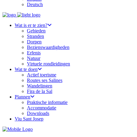
Deutsch
Wat is er te zien?
Gebieden
Stranden
Dorpen
Bezienswaardigheden
Erfenis
Natuur
Virtuele rondleidingen
Wat te doen
Actief toerisme
Routes ses Salines
Wandelingen
Fira de la Sal
Plannen
Praktische informatie
Accommodatie
Downloads
Viu Sant Josep