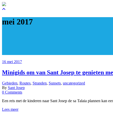
mei 2017
16 mei 2017
Minigids om van Sant Josep te genieten me
Gebieden
,
Routes
,
Stranden
,
Sunsets
,
uncategorized
By
Sant Josep
0 Comments
Een reis met de kinderen naar Sant Josep de sa Talaia plannen kan een
Lees meer