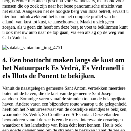
berg is echter niet alleen geschikt voor wandelaars, maar ook voor
mensen die op zoek zijn naar het beste panoramische uitzicht van
het eiland. Aangezien het de hoogste berg van Ibiza betreft, ervaart u
hier hoe indrukwekkend het is om het complete profiel van het
eiland, van kust tot kust, te aanschouwen. Maakt u zich geen
zorgen, als u geen zin heeft om deze berg te voet te beklimmen kunt
u ook met uw auto naar de top gaan, via een afslag op de weg van
Cala Vadella.
4. Een boottocht maken langs de kust om
het Natuurpark Es Vedrà, Es Vedranell i
els Illots de Ponent te bekijken.
Vanuit de naastgelegen gemeente Sant Antoni vertrekken meerdere
boten uit de haven, die de kust van de gemeente Sant Josep
aandoen. Sommige varen vanaf de stranden tot aan de belangrijkste
haven. Andere varen een bijzondere route waarop u de gelegenheid
heeft om het Natuurreservaat van de oostelijke eilandjes te bekijken,
waaronder Es Vedrà, Sa Conillera en S’Espartar. Deze eilanden
bewonderen vanuit de zee is een de meest interessante ervaringen
waardoor u het landschap van Ibiza écht leert kennen. Het is ook
een goede gelegenheid om de stranden te bekijken vanaf de zee en,