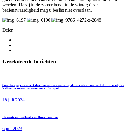
worden. Hetzij in de zomer hetzij in de winter; deze
bezienswaardigheid mag u beslist niet overslaan.
Delen
Gerelateerde berichten
Sant Josep presenteert drie zwemzones in zee op de stranden van Port des Torrent, Ses
Salines en tussen Es Pouet en S’Estanyol
18 juli 2024
De west- en zuidkust van Ibiza over zee
6 juli 2023