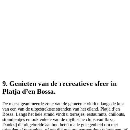
9. Genieten van de recreatieve sfeer in
Platja d’en Bossa.
De meest geanimeerde zone van de gemeente vindt u langs de kust
van een van de uitgestrektste stranden van het eiland, Platja d’en
Bossa. Langs het hele strand vindt u terrasjes, restaurants, chillouts,
strandtentjes en ook enkele van de mythische clubs van Ibiza.
Dankzij dit uitgebreide aanbod heeft u alle gelegenheid om met
vrienden af te spreken, of om tijd met uw partner door te brengen, of