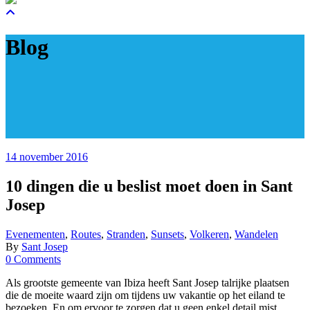
Blog
14 november 2016
10 dingen die u beslist moet doen in Sant
Josep
Evenementen
,
Routes
,
Stranden
,
Sunsets
,
Volkeren
,
Wandelen
By
Sant Josep
0 Comments
Als grootste gemeente van Ibiza heeft Sant Josep talrijke plaatsen
die de moeite waard zijn om tijdens uw vakantie op het eiland te
bezoeken. En om ervoor te zorgen dat u geen enkel detail mist,