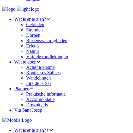
Wat is er te zien?
Gebieden
Stranden
Dorpen
Bezienswaardigheden
Erfenis
Natuur
Virtuele rondleidingen
Wat te doen
Actief toerisme
Routes ses Salines
Wandelingen
Fira de la Sal
Plannen
Praktische informatie
Accommodatie
Downloads
Viu Sant Josep
Wat is er te zien?