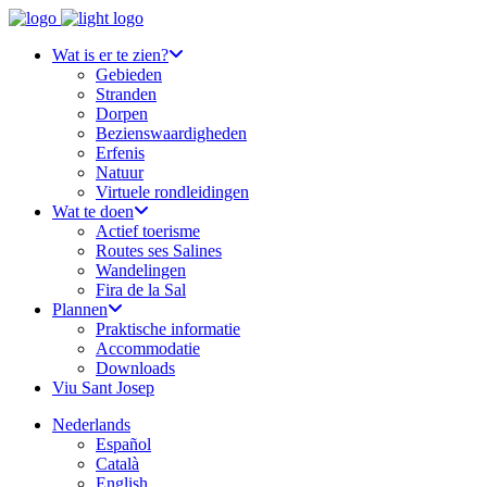
Wat is er te zien?
Gebieden
Stranden
Dorpen
Bezienswaardigheden
Erfenis
Natuur
Virtuele rondleidingen
Wat te doen
Actief toerisme
Routes ses Salines
Wandelingen
Fira de la Sal
Plannen
Praktische informatie
Accommodatie
Downloads
Viu Sant Josep
Nederlands
Español
Català
English