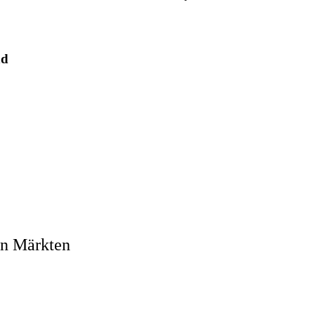
nd
en Märkten