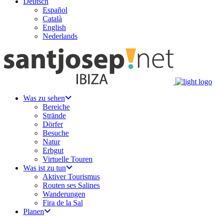
Deutsch
Español
Català
English
Nederlands
Was zu sehen
Bereiche
Strände
Dörfer
Besuche
Natur
Erbgut
Virtuelle Touren
Was ist zu tun
Aktiver Tourismus
Routen ses Salines
Wanderungen
Fira de la Sal
Planen