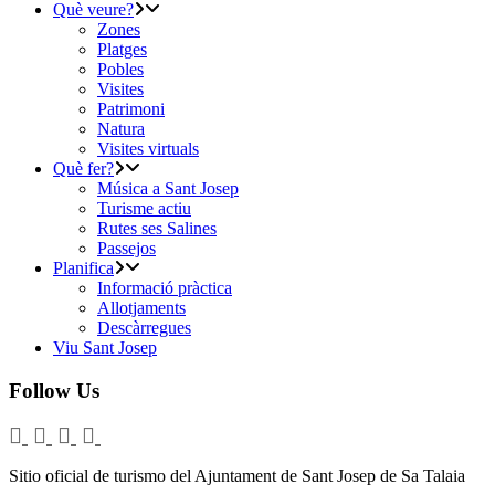
Què veure?
Zones
Platges
Pobles
Visites
Patrimoni
Natura
Visites virtuals
Què fer?
Música a Sant Josep
Turisme actiu
Rutes ses Salines
Passejos
Planifica
Informació pràctica
Allotjaments
Descàrregues
Viu Sant Josep
Follow Us
Sitio oficial de turismo del Ajuntament de Sant Josep de Sa Talaia