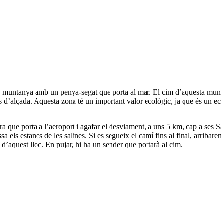
ensa muntanya amb un penya-segat que porta al mar. El cim d’aquesta m
tres d’alçada. Aquesta zona té un important valor ecològic, ja que és un e
tera que porta a l’aeroport i agafar el desviament, a uns 5 km, cap a ses 
a els estancs de les salines. Si es segueix el camí fins al final, arribare
d’aquest lloc. En pujar, hi ha un sender que portarà al cim.