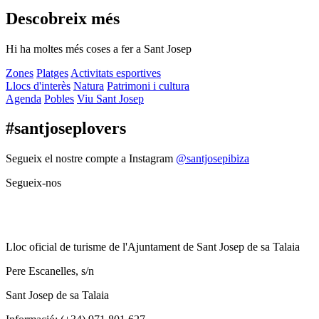
Descobreix més
Hi ha moltes més coses a fer a Sant Josep
Zones
Platges
Activitats esportives
Llocs d'interès
Natura
Patrimoni i cultura
Agenda
Pobles
Viu Sant Josep
#santjoseplovers
Segueix el nostre compte a Instagram
@santjosepibiza
Segueix-nos
Lloc oficial de turisme de l'Ajuntament de Sant Josep de sa Talaia
Pere Escanelles, s/n
Sant Josep de sa Talaia