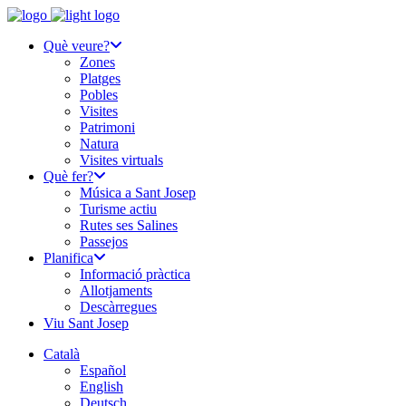
Què veure?
Zones
Platges
Pobles
Visites
Patrimoni
Natura
Visites virtuals
Què fer?
Música a Sant Josep
Turisme actiu
Rutes ses Salines
Passejos
Planifica
Informació pràctica
Allotjaments
Descàrregues
Viu Sant Josep
Català
Español
English
Deutsch