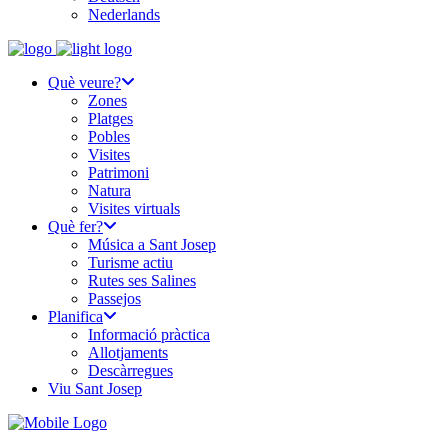
Nederlands
Què veure?
Zones
Platges
Pobles
Visites
Patrimoni
Natura
Visites virtuals
Què fer?
Música a Sant Josep
Turisme actiu
Rutes ses Salines
Passejos
Planifica
Informació pràctica
Allotjaments
Descàrregues
Viu Sant Josep