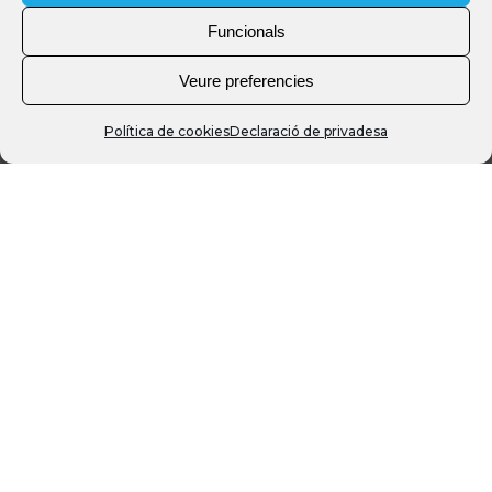
Funcionals
Veure preferencies
Política de cookies
Declaració de privadesa
IMMERSIONS
Ruta de submarinismo en Cala d’Hort –
Ibiza