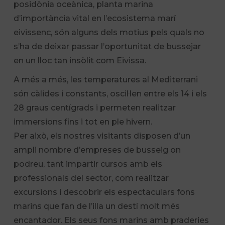
posidònia oceànica, planta marina
d’importància vital en l’ecosistema marí
eivissenc, són alguns dels motius pels quals no
s’ha de deixar passar l’oportunitat de bussejar
en un lloc tan insòlit com Eivissa.
A més a més, les temperatures al Mediterrani
són càlides i constants, oscil·len entre els 14 i els
28 graus centígrads i permeten realitzar
immersions fins i tot en ple hivern.
Per això, els nostres visitants disposen d’un
ampli nombre d’empreses de busseig on
podreu, tant impartir cursos amb els
professionals del sector, com realitzar
excursions i descobrir els espectaculars fons
marins que fan de l’illa un destí molt més
encantador. Els seus fons marins amb praderies