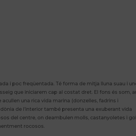
tada i poc freqüentada. Té forma de mitja lluna suau i u
busseig que iniciarem cap al costat dret. El fons és som,
acullen una rica vida marina (donzelles, fadrins i
sidònia de l’interior també presenta una exuberant vida
osos del centre, on deambulen molls, castanyoletes i go
inentment rocosos.