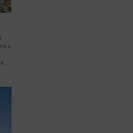
t
ins a
a,