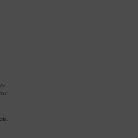
nes
 amb
bis.