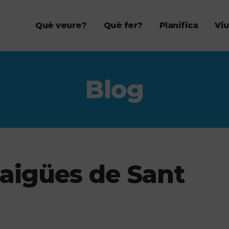
Què veure?
Què fer?
Planifica
Viu
Blog
 aigües de Sant