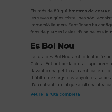
Els més de
80 quilòmetres de costa
qu
les seves aigües cristallines són l’ecosi
immersió lleugera. Sant Josep ha config
fons de platges i cales, d’una bellesa in
Es Bol Nou
La ruta des Bol Nou, amb orientació sud,
Caleta. Entrant per la dreta, superarem t
davant d’una petita cala amb casetes d
l’hàbitat de sargs, castanyoletes, salpes
d’un entrant lateral que acull una altra c
Veure la ruta completa