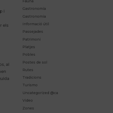
Fauna
Gastronomía
p i
Gastronomia
Informació útil
 els
Passejades
Patrimoni
Platjes
Pobles
Postes de sol
s, al
Rutes
men
Tradicions
guida
Turismo
Uncategorized @ca
Video
Zones