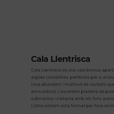
Cala Llentrisca
Cala Llentrisca és una cala bonica, apar
aigües cristal·lines, perfectes per a un 
roca abundant i multitud de cavitats que 
enrocadors). L’excel·lent praderia de po
submarina i s’alterna amb els fons aren
L’altre extrem està format per fons em