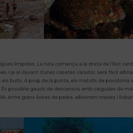
aigües límpides. La ruta comença a la dreta de l’illot cent
es, i ja al davant d’unes casetes varador, serà fàcil albira
 els buits. A prop de la punta, els matolls de posidònia 
es. És possible gaudir de descensos amb caigudes de mé
í, entre grans lloses de pedra, albirarem orades i llobar