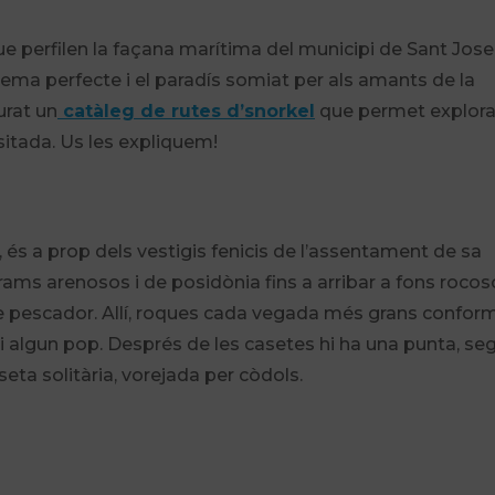
e perfilen la façana marítima del municipi de Sant Jose
stema perfecte i el paradís somiat per als amants de la
urat un
catàleg de rutes d’snorkel
que permet explorar
usitada. Us les expliquem!
 és a prop dels vestigis fenicis de l’assentament de sa
rams arenosos i de posidònia fins a arribar a fons rocoso
e pescador. Allí, roques cada vegada més grans confor
 i algun pop. Després de les casetes hi ha una punta, se
aseta solitària, vorejada per còdols.