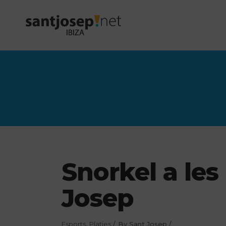
Snorkel a les
Josep
Esports
,
Platjes
By
Sant Josep