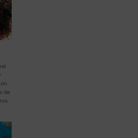
ral
r
són
s de
ros.