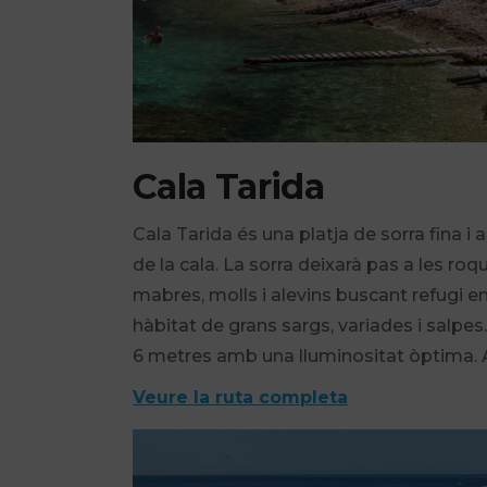
Cala Tarida
Cala Tarida és una platja de sorra fina i 
de la cala. La sorra deixarà pas a les roqu
mabres, molls i alevins buscant refugi en
hàbitat de grans sargs, variades i salp
6 metres amb una lluminositat òptima. All
Veure la ruta completa