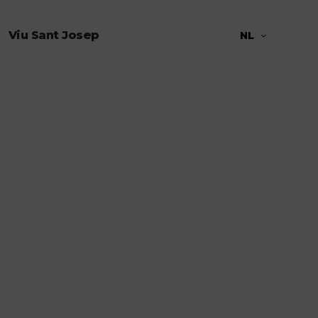
Viu Sant Josep
NL